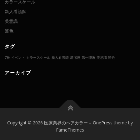
カラースケール
新人看護師
美意識
髪色
タグ
7番
イベント
カラースケール
新人看護師
清潔感
第一印象
美意識
髪色
アーカイブ
Copyright © 2026 医療業界のヘアカラー
–
OnePress
theme by
FameThemes