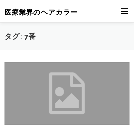
コ
ン
医療業界のヘアカラー
メニュー
テ
ン
ツ
へ
タグ:
7番
ス
キ
ッ
プ