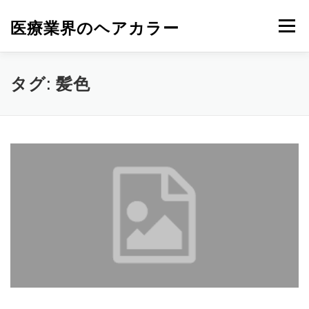
コ
ン
医療業界のヘアカラー
メニュー
テ
ン
ツ
へ
タグ:
髪色
ス
キ
ッ
プ